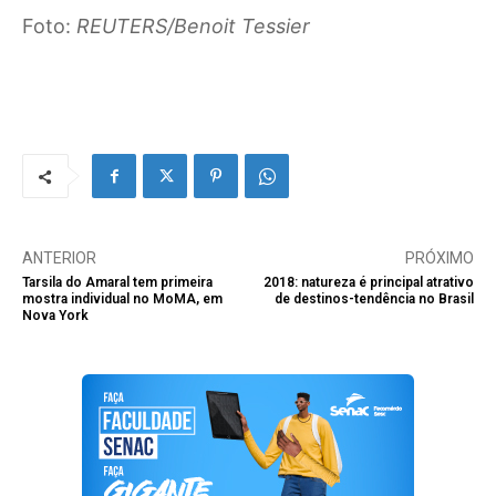
Foto:
REUTERS/Benoit Tessier
ANTERIOR
PRÓXIMO
Tarsila do Amaral tem primeira
2018: natureza é principal atrativo
mostra individual no MoMA, em
de destinos-tendência no Brasil
Nova York