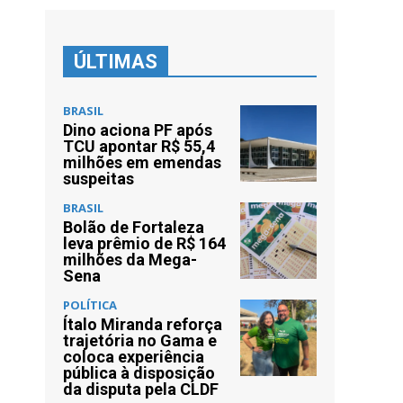
ÚLTIMAS
BRASIL
Dino aciona PF após
TCU apontar R$ 55,4
milhões em emendas
suspeitas
BRASIL
Bolão de Fortaleza
leva prêmio de R$ 164
milhões da Mega-
Sena
POLÍTICA
Ítalo Miranda reforça
trajetória no Gama e
coloca experiência
pública à disposição
da disputa pela CLDF