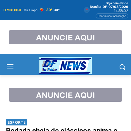
Seja bem-vindo
Brasília-DF, 07/08/2026
30°
|
30°
TEMPO HOJE
Céu Limpo
14:58:03
Usar minha localização
ESPORTE
Rodada cheia de clássicos anima o