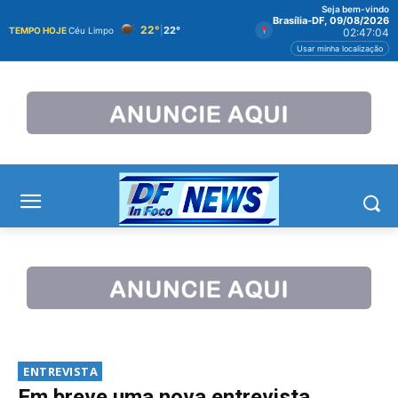
Seja bem-vindo
Brasília-DF, 09/08/2026
22°
|
22°
TEMPO HOJE
Céu Limpo
02:47:04
Usar minha localização
ENTREVISTA
Em breve uma nova entrevista