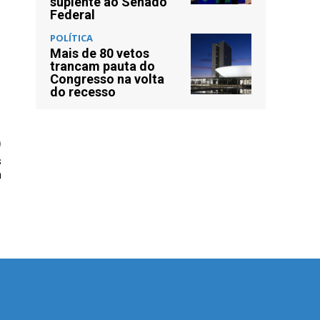
suplente ao Senado
Federal
POLÍTICA
Mais de 80 vetos
trancam pauta do
Congresso na volta
do recesso
O
s
a