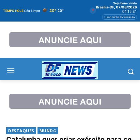
Seja bem-vindo
Brasília-DF, 07/08/2026
20°
|
20°
TEMPO HOJE
Céu Limpo
01:15:32
Usar minha localização
DESTAQUES
MUNDO
Catalunha quer criar exército para se