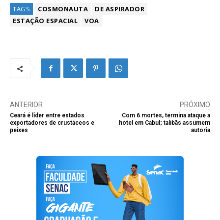
TAGS
COSMONAUTA
DE ASPIRADOR
ESTAÇÃO ESPACIAL
VOA
ANTERIOR
PRÓXIMO
Ceará é líder entre estados
Com 6 mortes, termina ataque a
exportadores de crustáceos e
hotel em Cabul; talibãs assumem
peixes
autoria