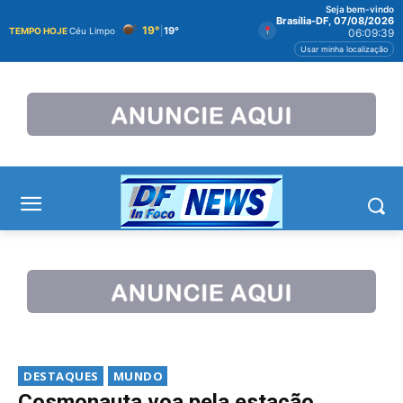
Seja bem-vindo
Brasília-DF, 07/08/2026
19°
|
19°
TEMPO HOJE
Céu Limpo
06:09:39
Usar minha localização
DESTAQUES
MUNDO
Cosmonauta voa pela estação