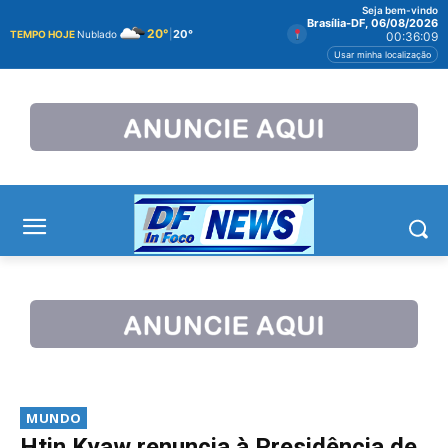
Seja bem-vindo
Brasília-DF, 06/08/2026
20°
|
20°
TEMPO HOJE
Nublado
00:36:09
Usar minha localização
MUNDO
Htin Kyaw renuncia à Presidência de