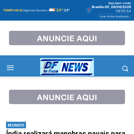
Seja bem-vindo
Brasília-DF, 06/08/2026
23°
|
23°
TEMPO HOJE
Algumas Nuvens
08:55:34
Usar minha localização
MUNDO
Índia realizará manobras navais para