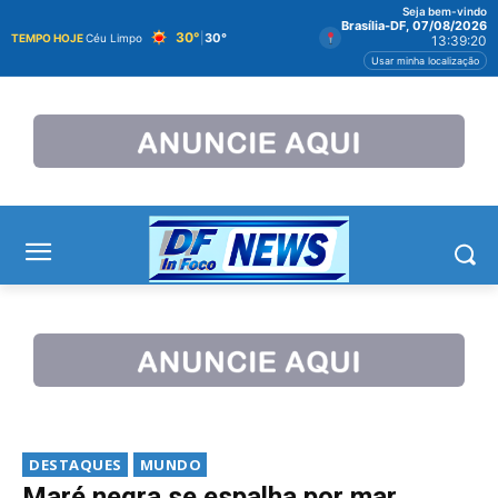
Seja bem-vindo
Brasília-DF, 07/08/2026
30°
|
30°
TEMPO HOJE
Céu Limpo
13:39:20
Usar minha localização
DESTAQUES
MUNDO
Maré negra se espalha por mar