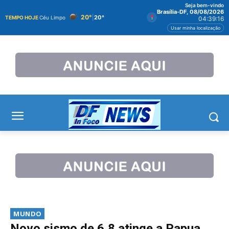
Seja bem-vindo
Brasília-DF, 08/08/2026
20°
|
20°
TEMPO HOJE
Céu Limpo
04:39:16
Usar minha localização
MUNDO
Novo sismo de 6,8 atinge a Papua