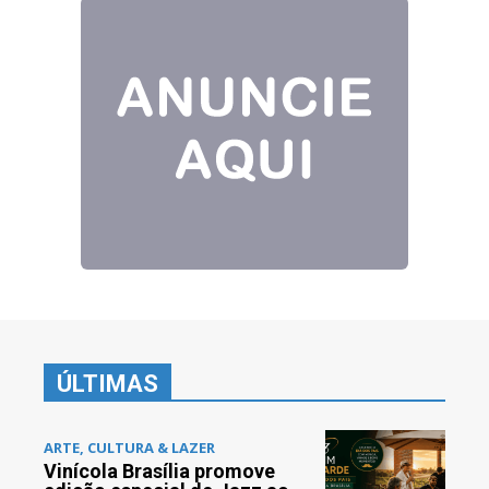
ÚLTIMAS
ARTE, CULTURA & LAZER
Vinícola Brasília promove