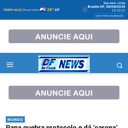
Seja bem-vindo
Brasília-DF, 06/08/2026
29°
|
29°
TEMPO HOJE
Chuva Leve
14:10:21
Usar minha localização
MUNDO
Papa quebra protocolo e dá ‘carona’