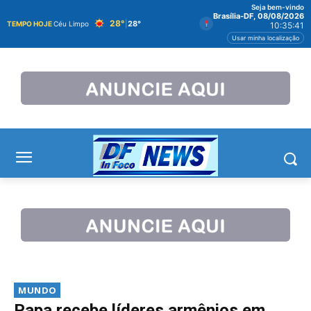
Seja bem-vindo
Brasília-DF, 08/08/2026
28°
|
28°
TEMPO HOJE
Céu Limpo
10:35:42
Usar minha localização
MUNDO
Papa recebe líderes armênios em