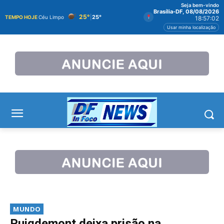
Seja bem-vindo
Brasília-DF, 08/08/2026
25°
|
25°
TEMPO HOJE
Céu Limpo
18:57:02
Usar minha localização
MUNDO
Puigdemont deixa prisão na