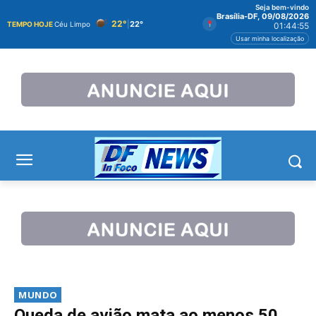
Seja bem-vindo
Brasília-DF, 09/08/2026
22°
|
22°
TEMPO HOJE
Céu Limpo
01:44:55
Usar minha localização
MUNDO
Queda de avião mata ao menos 50