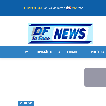
TEMPO HOJE
25°
25°
Chuva Moderada
|
HOME
OPINIÃO DO DIA
CIDADE (DF)
POLÍTICA
MUNDO