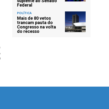
suplente ao Senado
Federal
POLÍTICA
Mais de 80 vetos
trancam pauta do
Congresso na volta
do recesso
O
o
a