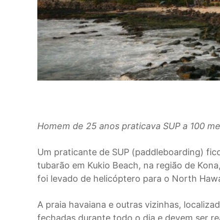
Homem de 25 anos praticava SUP a 100 met
U
m praticante de SUP (paddleboarding) fic
tubarão em Kukio Beach, na região de Kona
foi levado de helicóptero para o North Haw
A praia havaiana e outras vizinhas, localiza
fechadas durante todo o dia e devem ser re