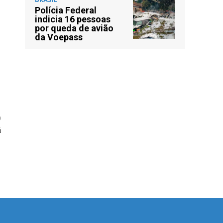
Polícia Federal
indicia 16 pessoas
por queda de avião
da Voepass
O
ã