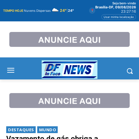
Seja bem-vindo
Brasília-DF, 09/08/2026
24°
|
24°
TEMPO HOJE
Nuvens Dispersas
23:27:16
Usar minha localização
DESTAQUES
MUNDO
Vazamento de gás obriga a