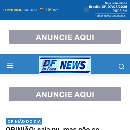
Seja bem-vindo
Brasília-DF, 07/08/2026
19°
|
19°
TEMPO HOJE
Céu Limpo
06:15:34
Usar minha localização
OPINIÃO DO DIA
OPINIÃO: saia nu, mas não se