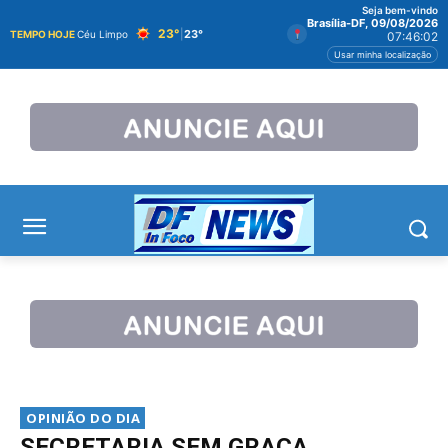
Seja bem-vindo
Brasília-DF, 09/08/2026
23°
|
23°
TEMPO HOJE
Céu Limpo
07:46:03
Usar minha localização
OPINIÃO DO DIA
SECRETARIA SEM GRAÇA