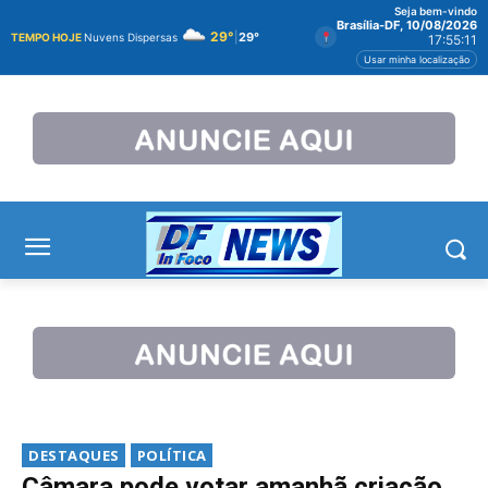
Seja bem-vindo
Brasília-DF, 10/08/2026
29°
|
29°
TEMPO HOJE
Nuvens Dispersas
17:55:11
Usar minha localização
DESTAQUES
POLÍTICA
Câmara pode votar amanhã criação