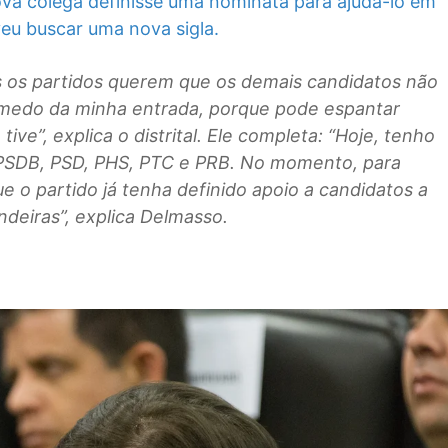
va colega definisse uma nominata para ajudá-lo em
veu buscar uma nova sigla.
ois os partidos querem que os demais candidatos não
 medo da minha entrada, porque pode espantar
ive”, explica o distrital. Ele completa: “Hoje, tenho
 PSDB, PSD, PHS, PTC e PRB. No momento, para
e o partido já tenha definido apoio a candidatos a
deiras”, explica Delmasso.