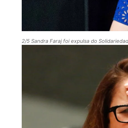
2/5
Sandra Faraj foi expulsa do Solidaried