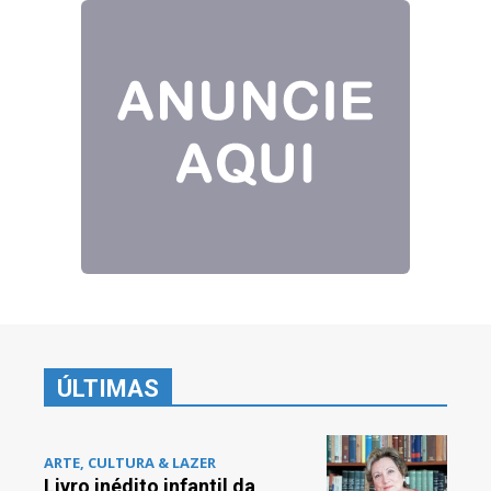
ÚLTIMAS
ARTE, CULTURA & LAZER
Livro inédito infantil da