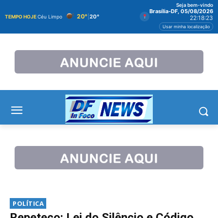
Seja bem-vindo
Brasília-DF, 05/08/2026
20°
|
20°
TEMPO HOJE
Céu Limpo
22:18:24
Usar minha localização
POLÍTICA
Repeteco: Lei do Silêncio e Código