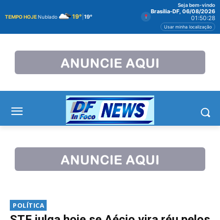
Seja bem-vindo
Brasília-DF, 06/08/2026
19°
|
19°
TEMPO HOJE
Nublado
01:50:29
Usar minha localização
POLÍTICA
STF julga hoje se Aécio vira réu pelos