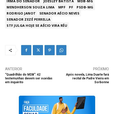
IRMÃ DO SENADOR
JOESLEY BATISTA
MDB-MG
MENDHERSON SOUZA LIMA
MPF
PF
PSDB-MG
RODRIGO JANOT
SENADOR AÉCIO NEVES
SENADOR ZEZÉ PERRELLA
STF JULGA HOJE SE AÉCIO VIRA RÉU
ANTERIOR
PRÓXIMO
“Quadrilhão do MDB”: 42
Após novela, Lima Duarte fará
testemunhas devem ser ouvidas
recital de Padre Vieira em
em inquérito
Sorbonne