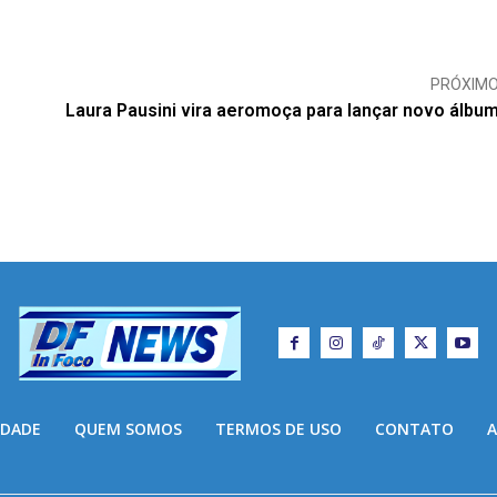
PRÓXIM
Laura Pausini vira aeromoça para lançar novo álbu
IDADE
QUEM SOMOS
TERMOS DE USO
CONTATO
A