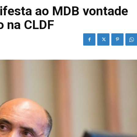
nifesta ao MDB vontade
ão na CLDF