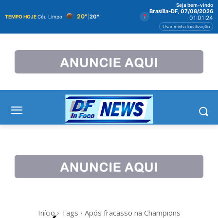
Seja bem-vindo
Brasília-DF, 07/08/2026
20°
|
20°
TEMPO HOJE
Céu Limpo
01:01:24
Usar minha localização
Início
Tags
Após fracasso na Champions