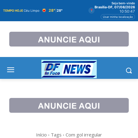
Seja bem-vindo
Brasília-DF, 07/08/2026
28°
|
28°
TEMPO HOJE
Céu Limpo
10:50:47
Usar minha localização
Início
Tags
Com gol irregular