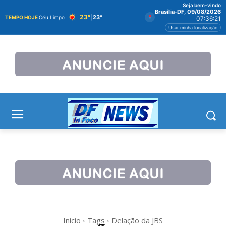
Seja bem-vindo
Brasília-DF, 09/08/2026
23°
|
23°
TEMPO HOJE
Céu Limpo
07:36:21
Usar minha localização
Início
Tags
Delação da JBS