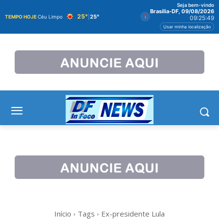
Seja bem-vindo
Brasília-DF, 09/08/2026
25°
|
25°
TEMPO HOJE
Céu Limpo
09:25:49
Usar minha localização
Início
Tags
Ex-presidente Lula