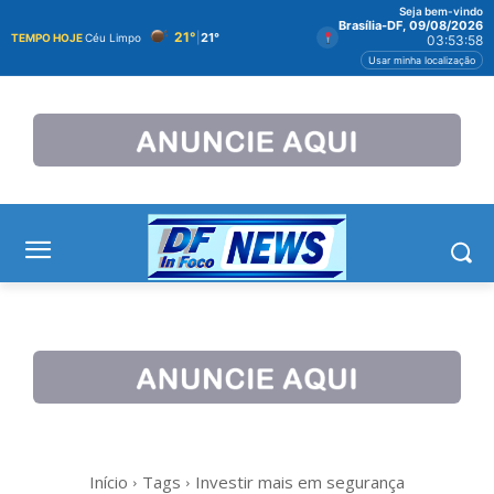
Seja bem-vindo
Brasília-DF, 09/08/2026
21°
|
21°
TEMPO HOJE
Céu Limpo
03:53:58
Usar minha localização
Início
Tags
Investir mais em segurança