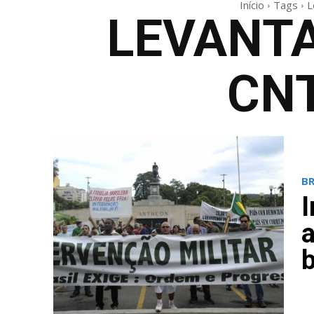
Início
Tags
L
LEVANT
CN
BR
I
b