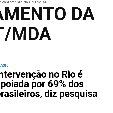
evantamento da CNT/MDA
AMENTO DA
T/MDA
ASIL
ntervenção no Rio é
apoiada por 69% dos
rasileiros, diz pesquisa