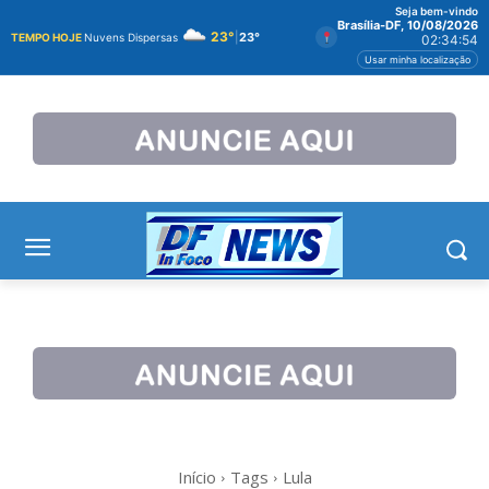
Seja bem-vindo
Brasília-DF, 10/08/2026
23°
|
23°
TEMPO HOJE
Nuvens Dispersas
02:34:55
Usar minha localização
Início
Tags
Lula