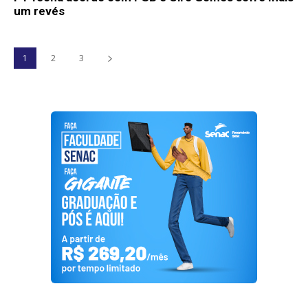
um revés
1
2
3