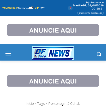
Seja bem-vindo
Brasília-DF, 08/08/2026
21°
|
21°
TEMPO HOJE
Nublado
00:49:51
Usar minha localização
Início
Tags
Pertencem à Cohab