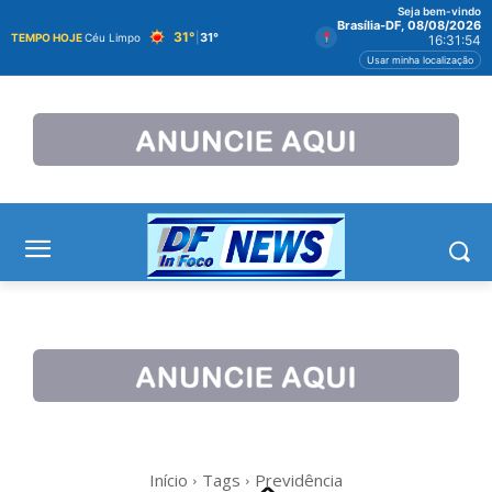
Seja bem-vindo
Brasília-DF, 08/08/2026
31°
|
31°
TEMPO HOJE
Céu Limpo
16:31:54
Usar minha localização
Início
Tags
Previdência