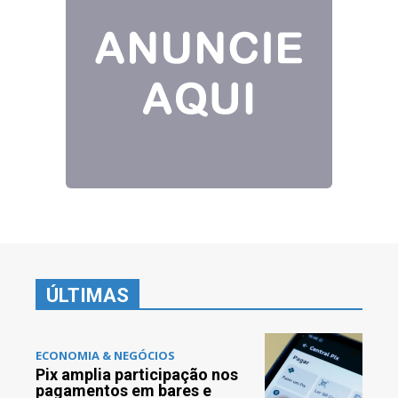
ÚLTIMAS
ECONOMIA & NEGÓCIOS
Pix amplia participação nos
pagamentos em bares e