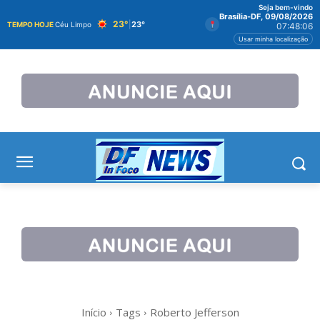
Seja bem-vindo
Brasília-DF, 09/08/2026
23°
|
23°
TEMPO HOJE
Céu Limpo
07:48:07
Usar minha localização
Início
Tags
Roberto Jefferson