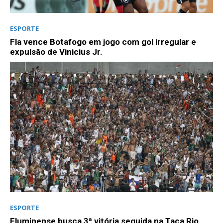
ESPORTE
Fla vence Botafogo em jogo com gol irregular e
expulsão de Vinicius Jr.
ESPORTE
Fluminense busca 3ª vitória seguida na Taça Rio