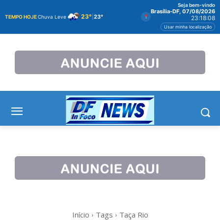
Seja bem-vindo
Brasília-DF, 07/08/2026
23°
|
23°
TEMPO HOJE
Chuva Leve
23:18:09
Usar minha localização
Início
Tags
Taça Rio