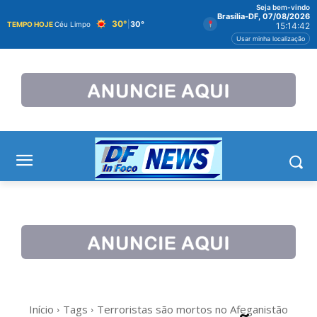
Seja bem-vindo
Brasília-DF, 07/08/2026
30°
|
30°
TEMPO HOJE
Céu Limpo
15:14:42
Usar minha localização
Início
Tags
Terroristas são mortos no Afeganistão