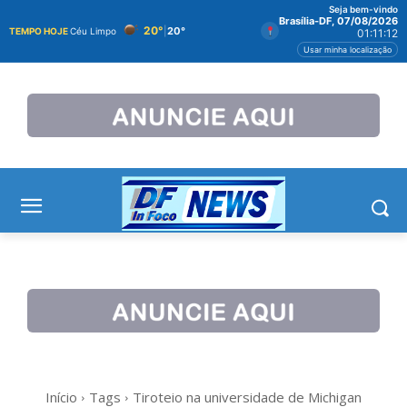
Seja bem-vindo
Brasília-DF, 07/08/2026
20°
|
20°
TEMPO HOJE
Céu Limpo
01:11:12
Usar minha localização
Início
Tags
Tiroteio na universidade de Michigan