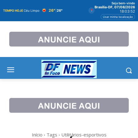
Seja bem-vindo
Brasília-DF, 07/08/2026
26°
|
26°
TEMPO HOJE
Céu Limpo
18:03:52
Usar minha localização
Início
Tags
Utilitários-esportivos