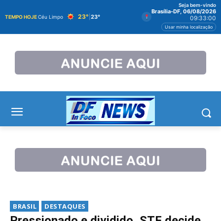
Seja bem-vindo
Brasília-DF, 06/08/2026
23°
|
23°
TEMPO HOJE
Céu Limpo
09:33:00
Usar minha localização
BRASIL
DESTAQUES
Pressionado e dividido, STF decide