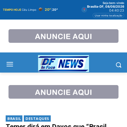
Seja bem-vindo
Brasília-DF, 08/08/2026
20°
|
20°
TEMPO HOJE
Céu Limpo
04:40:23
Usar minha localização
BRASIL
DESTAQUES
Temer dirá em Davos que “Brasil