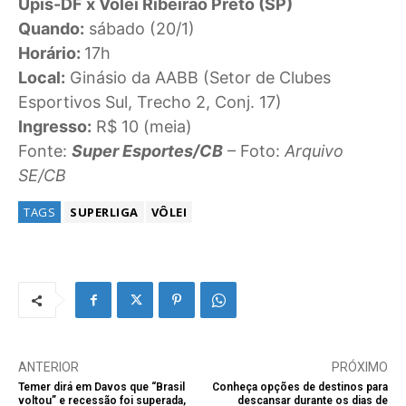
Upis-DF x Vôlei Ribeirão Preto (SP)
Quando:
sábado (20/1)
Horário:
17h
Local:
Ginásio da AABB (Setor de Clubes
Esportivos Sul, Trecho 2, Conj. 17)
Ingresso:
R$ 10 (meia)
Fonte:
Super Esportes/CB
– Foto:
Arquivo
SE/CB
TAGS
SUPERLIGA
VÔLEI
ANTERIOR
PRÓXIMO
Temer dirá em Davos que “Brasil
Conheça opções de destinos para
voltou” e recessão foi superada,
descansar durante os dias de