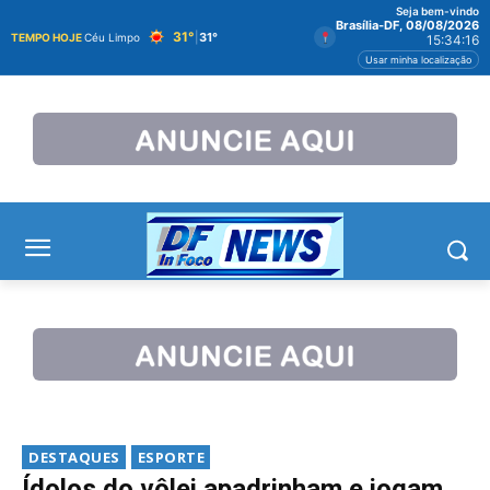
Seja bem-vindo
Brasília-DF, 08/08/2026
31°
|
31°
TEMPO HOJE
Céu Limpo
15:34:17
Usar minha localização
DESTAQUES
ESPORTE
Ídolos do vôlei apadrinham e jogam