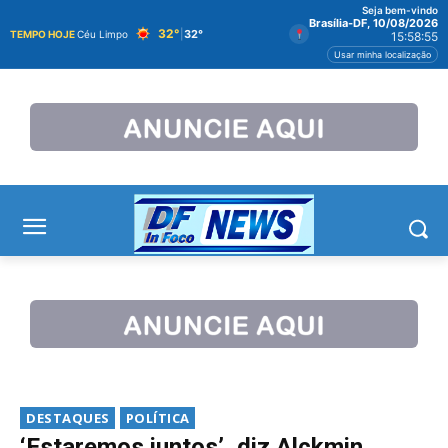
Seja bem-vindo
Brasília-DF, 10/08/2026
32°
|
32°
TEMPO HOJE
Céu Limpo
15:58:55
Usar minha localização
DESTAQUES
POLÍTICA
‘Estaremos juntos’, diz Alckmin