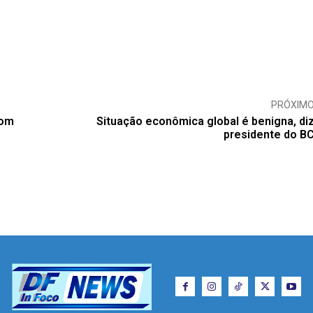
PRÓXIM
com
Situação econômica global é benigna, di
presidente do B