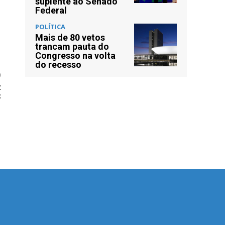
suplente ao Senado
Federal
POLÍTICA
Mais de 80 vetos
trancam pauta do
Congresso na volta
do recesso
O
z
C