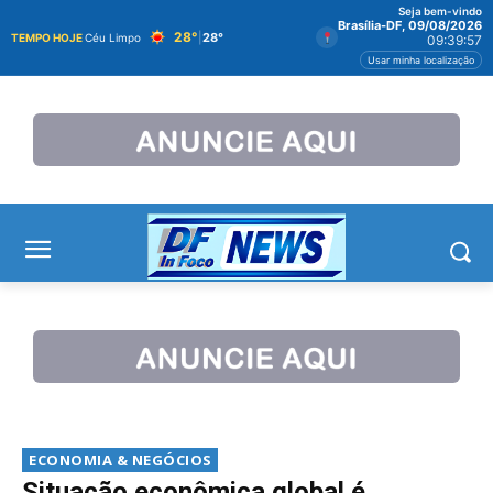
Seja bem-vindo
Brasília-DF, 09/08/2026
28°
|
28°
TEMPO HOJE
Céu Limpo
09:39:58
Usar minha localização
ECONOMIA & NEGÓCIOS
Situação econômica global é