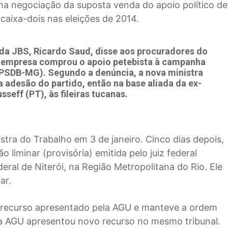
 na negociação da suposta venda do apoio político de
 caixa-dois nas eleições de 2014.
s da JBS, Ricardo Saud, disse aos procuradores do
a empresa comprou o apoio petebista à campanha
(PSDB-MG). Segundo a denúncia, a nova ministra
a adesão do partido, então na base aliada da ex-
seff (PT), às fileiras tucanas.
tra do Trabalho em 3 de janeiro. Cinco dias depois,
 liminar (provisória) emitida pelo juiz federal
ral de Niterói, na Região Metropolitana do Rio. Ele
ar.
ou recurso apresentado pela AGU e manteve a ordem
), a AGU apresentou novo recurso no mesmo tribunal.