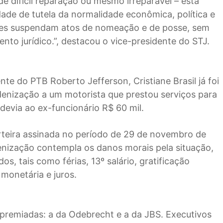
e difícil reparação ou mesmo irreparável – está
de de tutela da normalidade econômica, política e
nares suspendam atos de nomeação e de posse, sem
to jurídico.”, destacou o vice-presidente do STJ.
nte do PTB Roberto Jefferson, Cristiane Brasil já foi
denização a um motorista que prestou serviços para
devia ao ex-funcionário R$ 60 mil.
teira assinada no período de 29 de novembro de
denização contempla os danos morais pela situação,
os, tais como férias, 13º salário, gratificação
 monetária e juros.
s premiadas: a da Odebrecht e a da JBS. Executivos