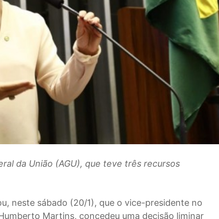
ral da União (AGU), que teve três recursos
ou, neste sábado (20/1), que o vice-presidente no
o Humberto Martins, concedeu uma decisão liminar