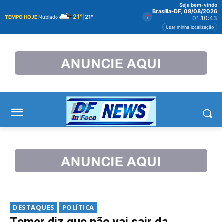
Seja bem-vindo
Brasília-DF, 08/08/2026
21°
|
21°
TEMPO HOJE
Nublado
01:10:44
Usar minha localização
DESTAQUES
POLÍTICA
Temer diz que não vai sair da