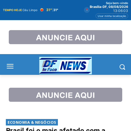
Seja bem-vindo
Brasília-DF, 08/08/2026
31°
|
31°
TEMPO HOJE
Céu Limpo
13:06:03
Usar minha localização
ECONOMIA & NEGÓCIOS
Brasil foi o mais afetado com a