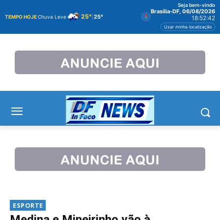
Seja bem-vindo
Brasília-DF, 06/08/2026
25°
|
25°
TEMPO HOJE
Chuva Leve
18:52:42
Usar minha localização
ESPORTE
Medina e Mineirinho vão à