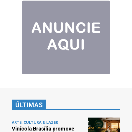
ÚLTIMAS
ARTE, CULTURA & LAZER
Vinícola Brasília promove