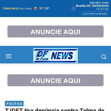
Seja bem-vindo
Brasília-DF, 08/08/2026
31°
|
31°
TEMPO HOJE
Céu Limpo
13:37:21
Usar minha localização
POLÍTICA
TJDFT tira denúncia contra Telma de